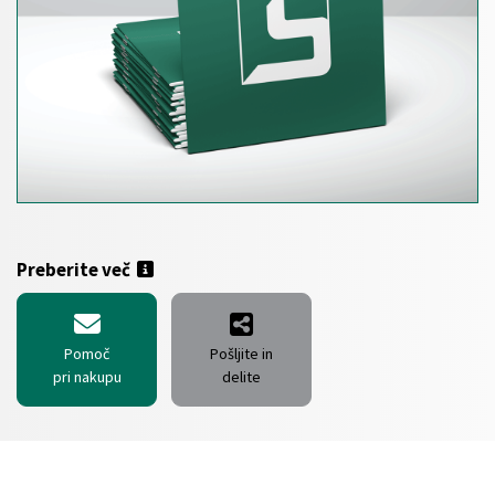
Preberite več
Pomoč
Pošljite in
pri nakupu
delite