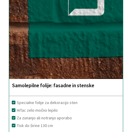
Samolepilne folije: fasadne in stenske
Specialne folije za dekoracijo sten
HiTac zelo močno lepilo
Za zunanjo ali notranjo uporabo
Tisk do širine 130 cm