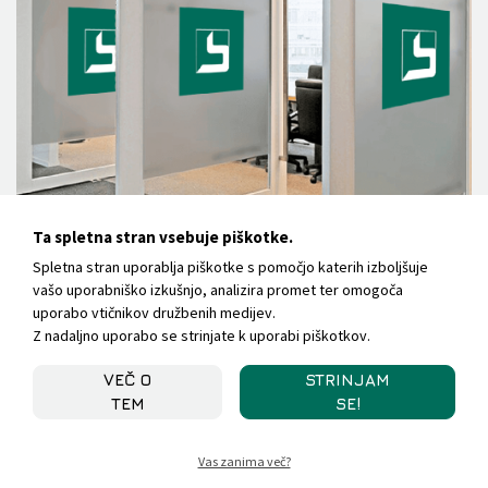
Ta spletna stran vsebuje piškotke.
Spletna stran uporablja piškotke s pomočjo katerih izboljšuje
vašo uporabniško izkušnjo, analizira promet ter omogoča
uporabo vtičnikov družbenih medijev.
Z nadaljno uporabo se strinjate k uporabi piškotkov.
VEČ O
STRINJAM
TEM
SE!
Vas zanima več?