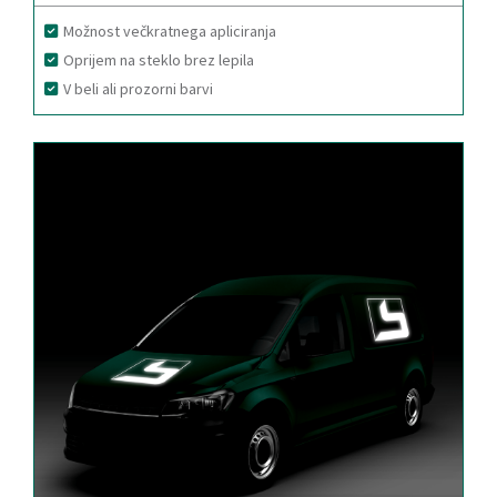
Možnost večkratnega apliciranja
Oprijem na steklo brez lepila
V beli ali prozorni barvi