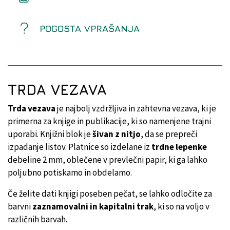
POGOSTA VPRAŠANJA
TRDA VEZAVA
Trda vezava
je najbolj vzdržljiva in zahtevna vezava, ki je
primerna za knjige in publikacije, ki so namenjene trajni
uporabi. Knjižni blok je
šivan z nitjo
, da se prepreči
izpadanje listov. Platnice so izdelane iz
trdne lepenke
debeline 2 mm, oblečene v prevlečni papir, ki ga lahko
poljubno potiskamo in obdelamo.
Če želite dati knjigi poseben pečat, se lahko odločite za
barvni
zaznamovalni in kapitalni trak
, ki so na voljo v
različnih barvah.