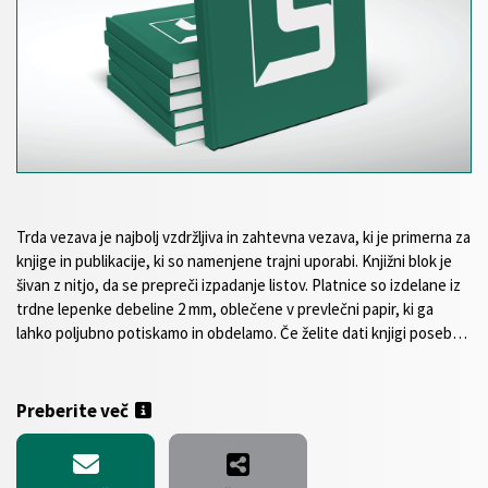
Trda vezava je najbolj vzdržljiva in zahtevna vezava, ki je primerna za
knjige in publikacije, ki so namenjene trajni uporabi. Knjižni blok je
šivan z nitjo, da se prepreči izpadanje listov. Platnice so izdelane iz
trdne lepenke debeline 2 mm, oblečene v prevlečni papir, ki ga
lahko poljubno potiskamo in obdelamo. Če želite dati knjigi poseben
pečat, se lahko odločite za barvni zaznamovalni in kapitalni trak, ki
so na voljo v različnih barvah. Izdelava je možna v različnih
standardnih formatih. Na voljo je tudi izbor standardnih,
Preberite več
voluminoznih in recikliranih papirjev ter možnost različne
plastifikacije ovitkov. Na vašo željo lahko dodatno popestrimo
ovitek z UV in 3D parcialnim lakiranjem. Za posebej luksuzno