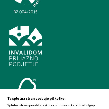
Ta spletna stran vsebuje piškotke.
Spletna stran uporablja piškotke s pomočjo katerih izboljšuje