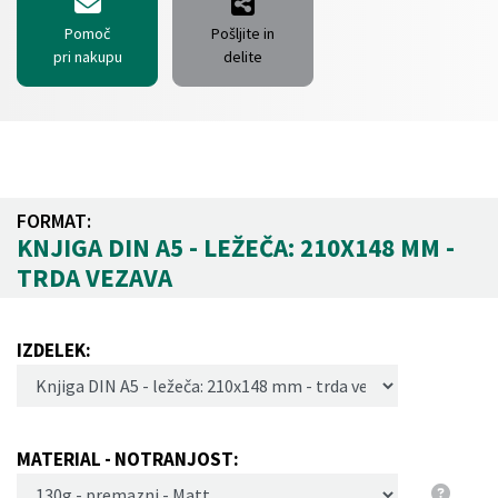
ovitek z UV in 3D parcialnim lakiranjem. Za posebej luksuzno
Pomoč
Pošljite in
izvedbo nudimo izdelavo platnic z dodatnim ščitnim ovitkom ali
pri nakupu
delite
zlatotiskom na platnicah, lahko pa platnice tudi oblečemo v
poljubno tiskarsko platno (za dodatne informacije na prosimo
kontaktirajte).
FORMAT:
KNJIGA DIN A5 - LEŽEČA: 210X148 MM -
TRDA VEZAVA
IZDELEK:
MATERIAL - NOTRANJOST: