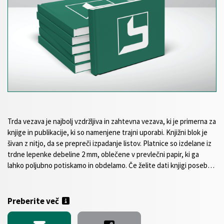
Trda vezava je najbolj vzdržljiva in zahtevna vezava, ki je primerna za
knjige in publikacije, ki so namenjene trajni uporabi. Knjižni blok je
šivan z nitjo, da se prepreči izpadanje listov. Platnice so izdelane iz
trdne lepenke debeline 2 mm, oblečene v prevlečni papir, ki ga
lahko poljubno potiskamo in obdelamo. Če želite dati knjigi poseben
pečat, se lahko odločite za barvni zaznamovalni in kapitalni trak, ki
so na voljo v različnih barvah. Izdelava je možna v različnih
standardnih formatih. Na voljo je tudi izbor standardnih,
Preberite več
voluminoznih in recikliranih papirjev ter možnost različne
plastifikacije ovitkov. Na vašo željo lahko dodatno popestrimo