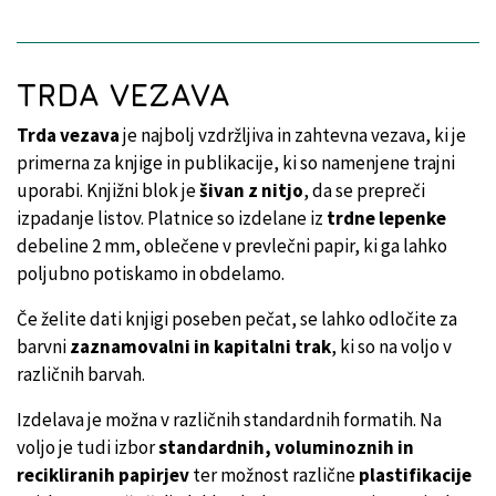
TRDA VEZAVA
Trda vezava
je najbolj vzdržljiva in zahtevna vezava, ki je
primerna za knjige in publikacije, ki so namenjene trajni
uporabi. Knjižni blok je
šivan z nitjo
, da se prepreči
izpadanje listov. Platnice so izdelane iz
trdne lepenke
debeline 2 mm, oblečene v prevlečni papir, ki ga lahko
poljubno potiskamo in obdelamo.
Če želite dati knjigi poseben pečat, se lahko odločite za
barvni
zaznamovalni in kapitalni trak
, ki so na voljo v
različnih barvah.
Izdelava je možna v različnih standardnih formatih. Na
voljo je tudi izbor
standardnih, voluminoznih in
recikliranih papirjev
ter možnost različne
plastifikacije