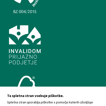
Ta spletna stran vsebuje piškotke.
Spletna stran uporablja piškotke s pomočjo katerih izboljšuje