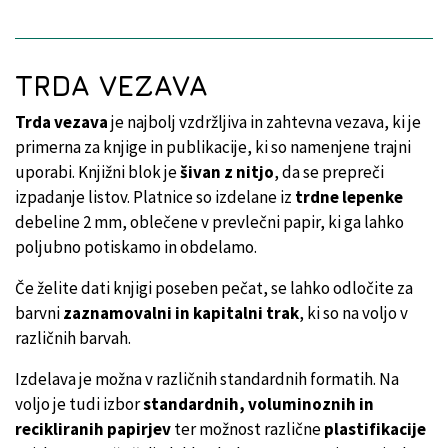
TRDA VEZAVA
Trda vezava
je najbolj vzdržljiva in zahtevna vezava, ki je
primerna za knjige in publikacije, ki so namenjene trajni
uporabi. Knjižni blok je
šivan z nitjo
, da se prepreči
izpadanje listov. Platnice so izdelane iz
trdne lepenke
debeline 2 mm, oblečene v prevlečni papir, ki ga lahko
poljubno potiskamo in obdelamo.
Če želite dati knjigi poseben pečat, se lahko odločite za
barvni
zaznamovalni in kapitalni trak
, ki so na voljo v
različnih barvah.
Izdelava je možna v različnih standardnih formatih. Na
voljo je tudi izbor
standardnih, voluminoznih in
recikliranih papirjev
ter možnost različne
plastifikacije