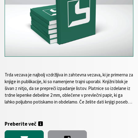
Trda vezava je najbolj vzdržljiva in zahtevna vezava, ki je primerna za
knjige in publikacije, ki so namenjene trajni uporabi. Knjižni blok je
šivan z nitjo, da se prepreči izpadanje listov. Platnice so izdelane iz
trdne lepenke debeline 2 mm, oblečene v prevlečni papir, ki ga
lahko poljubno potiskamo in obdelamo. Če želite dati knjigi poseben
pečat, se lahko odločite za barvni zaznamovalni in kapitalni trak, ki
so na voljo v različnih barvah. Izdelava je možna v različnih
standardnih formatih. Na voljo je tudi izbor standardnih,
Preberite več
voluminoznih in recikliranih papirjev ter možnost različne
plastifikacije ovitkov. Na vašo željo lahko dodatno popestrimo