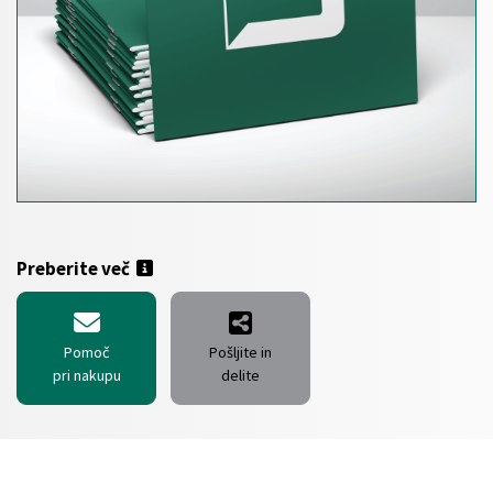
Preberite več
Pomoč
Pošljite in
pri nakupu
delite