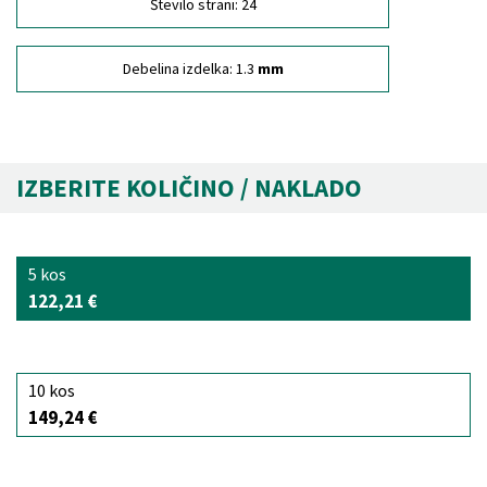
Število strani:
24
Debelina izdelka:
1.3
mm
IZBERITE KOLIČINO / NAKLADO
5 kos
122,21 €
10 kos
149,24 €